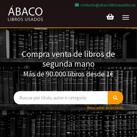
contacto@abacolibrosusados.es
Toggl
navig
Compra venta de libros de
segunda mano
Más de 90.000 libros desde 1€
Buscador avanzado