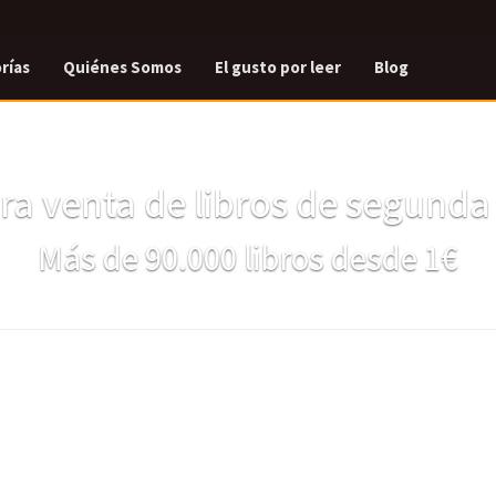
rías
Quiénes Somos
El gusto por leer
Blog
a venta de libros de segund
Más de 90.000 libros desde 1€