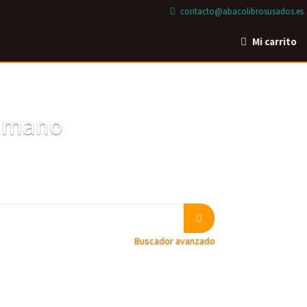
contacto@abacolibrosusados.es
Mi carrito
a mano
Buscador avanzado