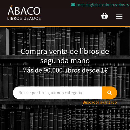
contacto@abacolibrosusados.es
Toggl
navig
Compra venta de libros de
segunda mano
Más de 90.000 libros desde 1€
Buscador avanzado