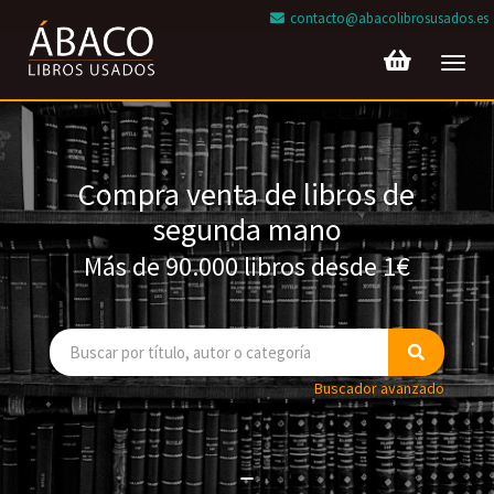
contacto@abacolibrosusados.es
Toggl
navig
Compra venta de libros de
segunda mano
Más de 90.000 libros desde 1€
Buscador avanzado