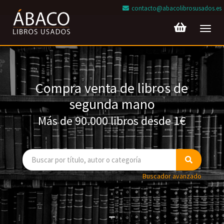
contacto@abacolibrosusados.es
Toggl
navig
Compra venta de libros de
segunda mano
Más de 90.000 libros desde 1€
Buscador avanzado