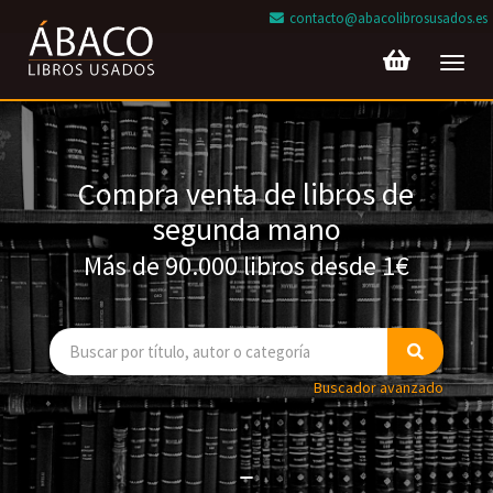
contacto@abacolibrosusados.es
Toggl
navig
Compra venta de libros de
segunda mano
Más de 90.000 libros desde 1€
Buscador avanzado