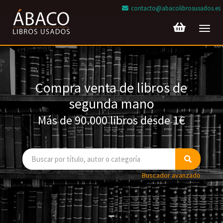
contacto@abacolibrosusados.es
Toggl
navig
Compra venta de libros de
segunda mano
Más de 90.000 libros desde 1€
Buscador avanzado