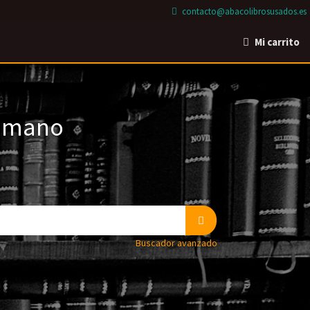
contacto@abacolibrosusados.es
Mi carrito
a mano
Buscador avanzado