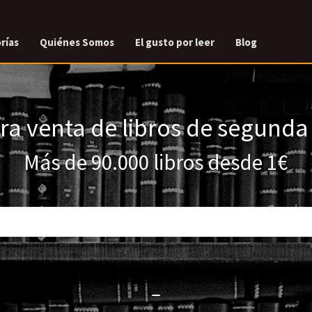
rías
Quiénes Somos
El gusto por leer
Blog
a venta de libros de segund
Más de 90.000 libros desde 1€