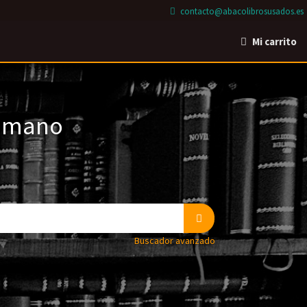
contacto@abacolibrosusados.es
Mi carrito
a mano
Buscador avanzado