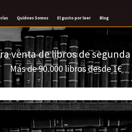
rías
Quiénes Somos
El gusto por leer
Blog
a venta de libros de segund
Más de 90.000 libros desde 1€