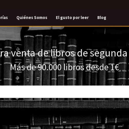
rías
Quiénes Somos
El gusto por leer
Blog
a venta de libros de segund
Más de 90.000 libros desde 1€