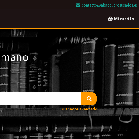
contacto@abacolibrosusados.es
Mi carrito
a mano
Buscador avanzado