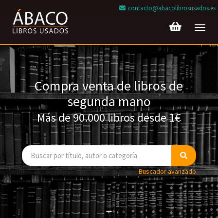
contacto@abacolibrosusados.es
Toggl
navig
Compra venta de libros de
segunda mano
Más de 90.000 libros desde 1€
Buscador avanzado