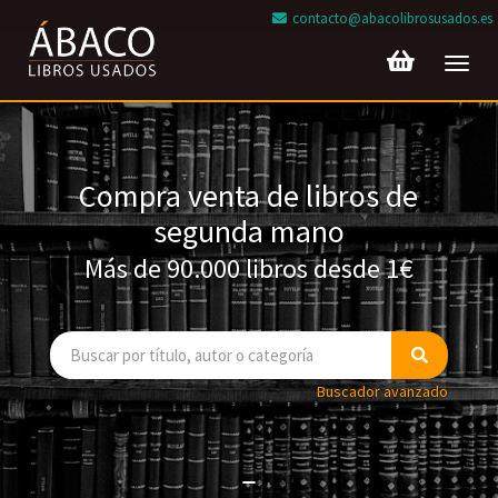
contacto@abacolibrosusados.es
Toggl
navig
Compra venta de libros de
segunda mano
Más de 90.000 libros desde 1€
Buscador avanzado