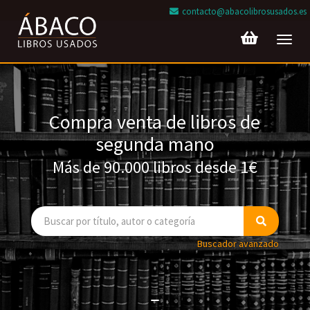
contacto@abacolibrosusados.es
Toggl
navig
Compra venta de libros de
segunda mano
Más de 90.000 libros desde 1€
Buscador avanzado