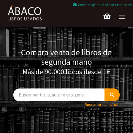
contacto@abacolibrosusados.es
Toggl
navig
Compra venta de libros de
segunda mano
Más de 90.000 libros desde 1€
Buscador avanzado