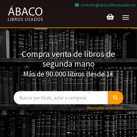
contacto@abacolibrosusados.es
Toggl
navig
Compra venta de libros de
segunda mano
Más de 90.000 libros desde 1€
Buscador avanzado