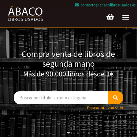
contacto@abacolibrosusados.es
Toggl
navig
Compra venta de libros de
segunda mano
Más de 90.000 libros desde 1€
Buscador avanzado