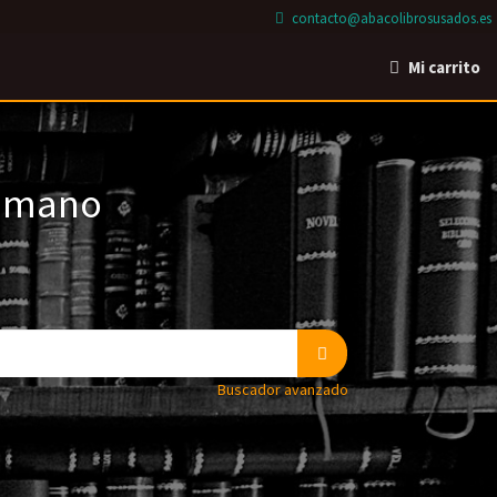
contacto@abacolibrosusados.es
Mi carrito
a mano
Buscador avanzado