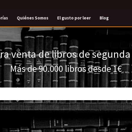
rías
Quiénes Somos
El gusto por leer
Blog
a venta de libros de segund
Más de 90.000 libros desde 1€