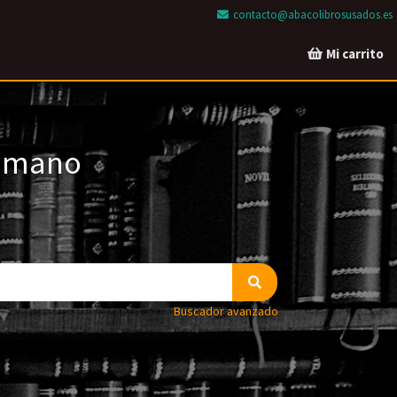
contacto@abacolibrosusados.es
Mi carrito
a mano
Buscador avanzado