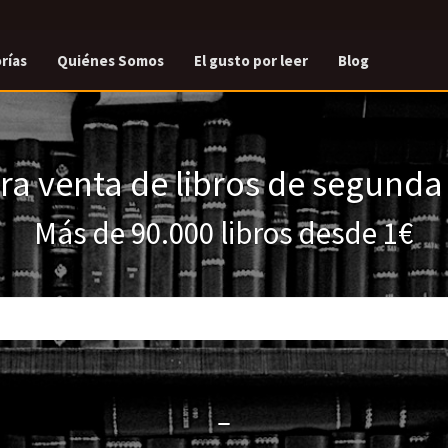
rías
Quiénes Somos
El gusto por leer
Blog
a venta de libros de segund
Más de 90.000 libros desde 1€