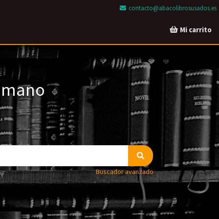
contacto@abacolibrosusados.es
Mi carrito
a mano
Buscador avanzado