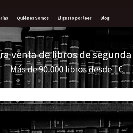
rías
Quiénes Somos
El gusto por leer
Blog
a venta de libros de segund
Más de 90.000 libros desde 1€