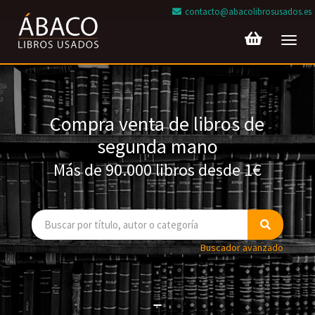
contacto@abacolibrosusados.es
Toggl
navig
Compra venta de libros de
segunda mano
Más de 90.000 libros desde 1€
Buscador avanzado