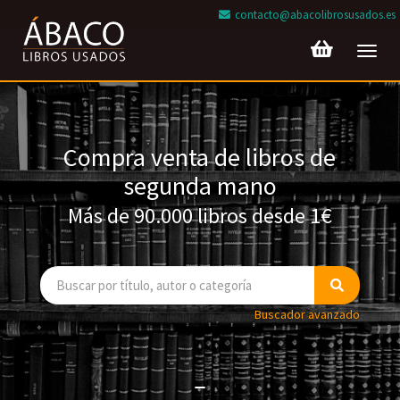
contacto@abacolibrosusados.es
Toggl
navig
Compra venta de libros de
segunda mano
Más de 90.000 libros desde 1€
Buscador avanzado