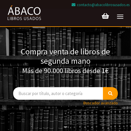
contacto@abacolibrosusados.es
Toggl
navig
Compra venta de libros de
segunda mano
Más de 90.000 libros desde 1€
Buscador avanzado