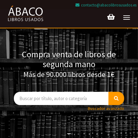
contacto@abacolibrosusados.es
Toggl
navig
Compra venta de libros de
segunda mano
Más de 90.000 libros desde 1€
Buscador avanzado