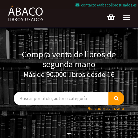
contacto@abacolibrosusados.es
Toggl
navig
Compra venta de libros de
segunda mano
Más de 90.000 libros desde 1€
Buscador avanzado