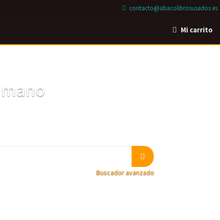
contacto@abacolibrosusados.es
Mi carrito
a mano
Buscador avanzado