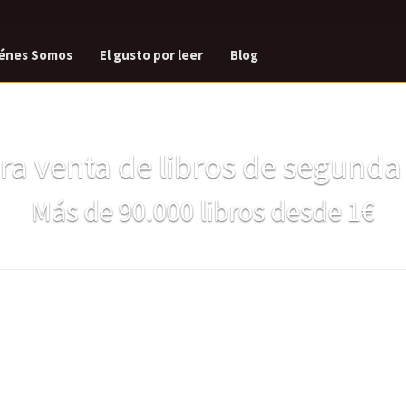
énes Somos
El gusto por leer
Blog
a venta de libros de segund
Más de 90.000 libros desde 1€