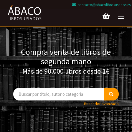
contacto@abacolibrosusados.es
Toggl
navig
Compra venta de libros de
segunda mano
Más de 90.000 libros desde 1€
Buscador avanzado