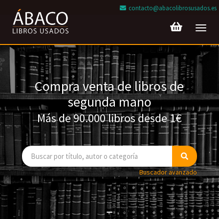
contacto@abacolibrosusados.es
Toggl
navig
Compra venta de libros de
segunda mano
Más de 90.000 libros desde 1€
Buscador avanzado