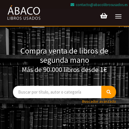
contacto@abacolibrosusados.es
Toggl
navig
Compra venta de libros de
segunda mano
Más de 90.000 libros desde 1€
Buscador avanzado