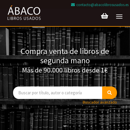
contacto@abacolibrosusados.es
Toggl
navig
Compra venta de libros de
segunda mano
Más de 90.000 libros desde 1€
Buscador avanzado