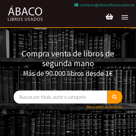
contacto@abacolibrosusados.es
Toggl
navig
Compra venta de libros de
segunda mano
Más de 90.000 libros desde 1€
Buscador avanzado