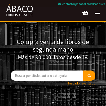
contacto@abacolibrosusados.es
Toggl
navig
Compra venta de libros de
segunda mano
Más de 90.000 libros desde 1€
Buscador avanzado