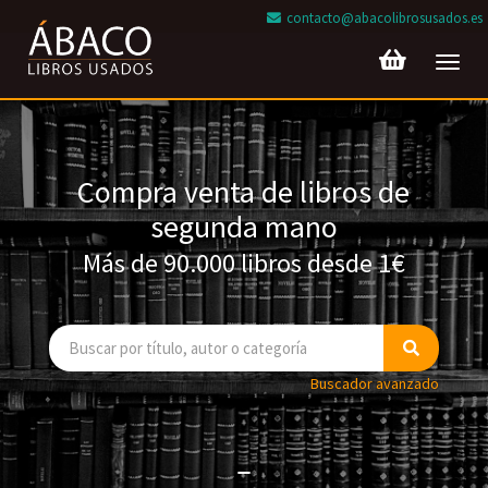
contacto@abacolibrosusados.es
Toggl
navig
Compra venta de libros de
segunda mano
Más de 90.000 libros desde 1€
Buscador avanzado