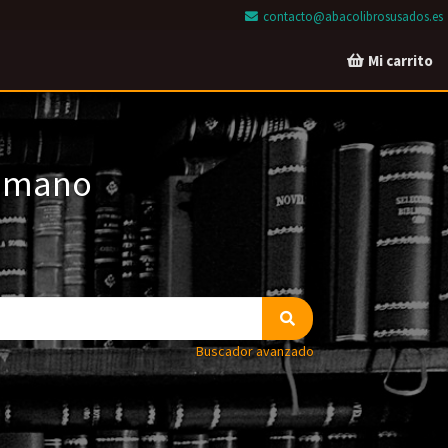
contacto@abacolibrosusados.es
Mi carrito
a mano
Buscador avanzado