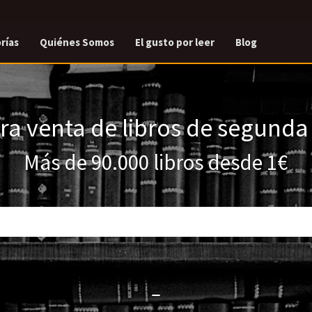
rías
Quiénes Somos
El gusto por leer
Blog
a venta de libros de segund
Más de 90.000 libros desde 1€