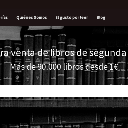
rías
Quiénes Somos
El gusto por leer
Blog
a venta de libros de segund
Más de 90.000 libros desde 1€