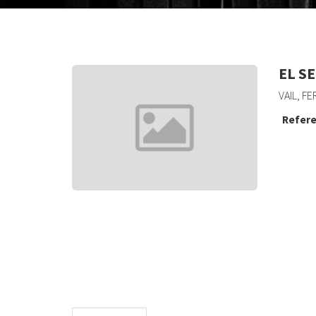
EL S
VAIL, F
Refere