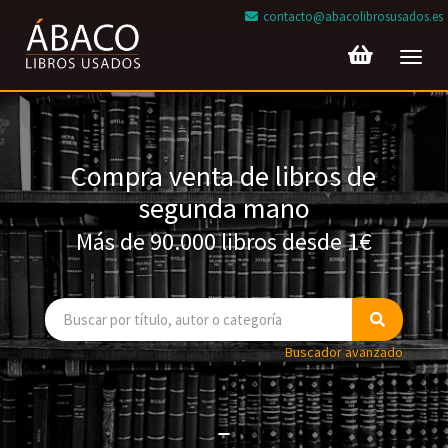
contacto@abacolibrosusados.es
Toggl
navig
Compra venta de libros de
segunda mano
Más de 90.000 libros desde 1€
Buscador avanzado