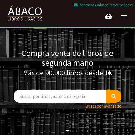
contacto@abacolibrosusados.es
Toggl
navig
Compra venta de libros de
segunda mano
Más de 90.000 libros desde 1€
Buscador avanzado