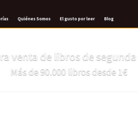
rías
Quiénes Somos
El gusto por leer
Blog
a venta de libros de segund
Más de 90.000 libros desde 1€