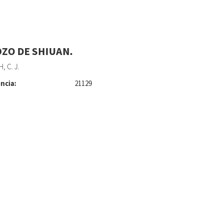
OZO DE SHIUAN.
 C. J.
ncia:
21129