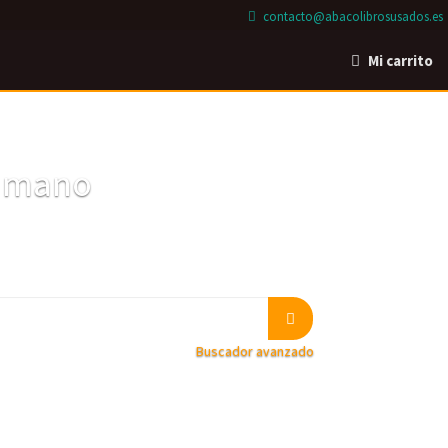
contacto@abacolibrosusados.es
Mi carrito
a mano
Buscador avanzado