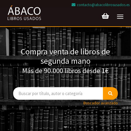
contacto@abacolibrosusados.es
Toggl
navig
Compra venta de libros de
segunda mano
Más de 90.000 libros desde 1€
Buscador avanzado