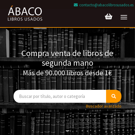
contacto@abacolibrosusados.es
Toggl
navig
Compra venta de libros de
segunda mano
Más de 90.000 libros desde 1€
Buscador avanzado