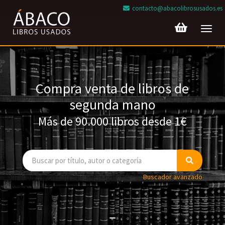
contacto@abacolibrosusados.es
Toggl
navig
Compra venta de libros de
segunda mano
Más de 90.000 libros desde 1€
Buscador avanzado