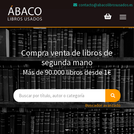
contacto@abacolibrosusados.es
Toggl
navig
Compra venta de libros de
segunda mano
Más de 90.000 libros desde 1€
Buscador avanzado