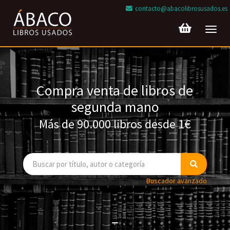
contacto@abacolibrosusados.es
Toggl
navig
Compra venta de libros de
segunda mano
Más de 90.000 libros desde 1€
Buscador avanzado