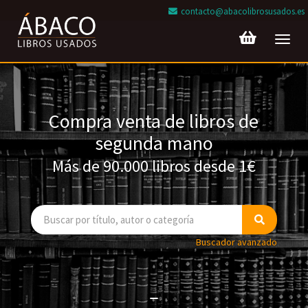
contacto@abacolibrosusados.es
Toggl
navig
Compra venta de libros de
segunda mano
Más de 90.000 libros desde 1€
Buscador avanzado