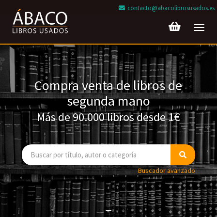
contacto@abacolibrosusados.es
Toggl
navig
Compra venta de libros de
segunda mano
Más de 90.000 libros desde 1€
Buscador avanzado