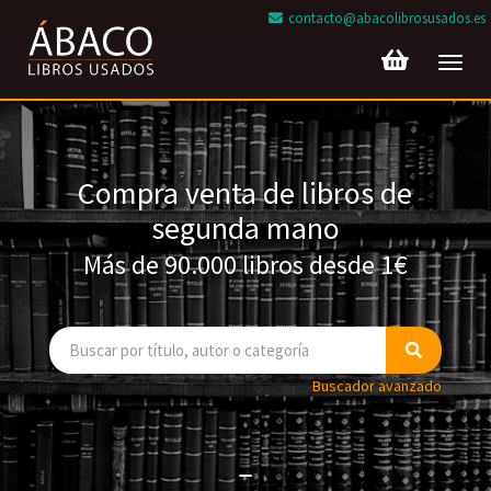
contacto@abacolibrosusados.es
Toggl
navig
Compra venta de libros de
segunda mano
Más de 90.000 libros desde 1€
Buscador avanzado