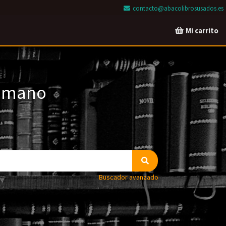
contacto@abacolibrosusados.es
Mi carrito
a mano
Buscador avanzado