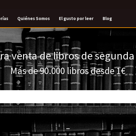
rías
Quiénes Somos
El gusto por leer
Blog
a venta de libros de segund
Más de 90.000 libros desde 1€