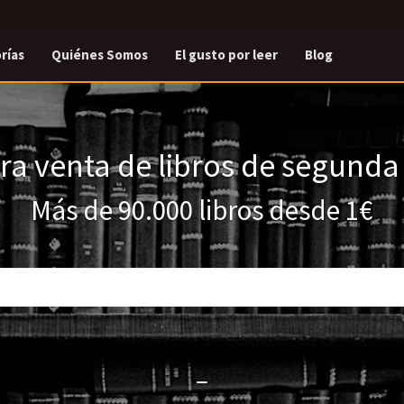
rías
Quiénes Somos
El gusto por leer
Blog
a venta de libros de segund
Más de 90.000 libros desde 1€