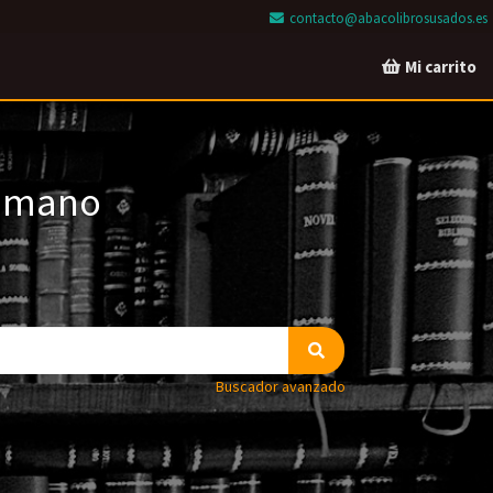
contacto@abacolibrosusados.es
Mi carrito
a mano
Buscador avanzado