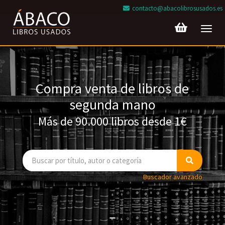
contacto@abacolibrosusados.es
Toggl
navig
Compra venta de libros de
segunda mano
Más de 90.000 libros desde 1€
Buscador avanzado