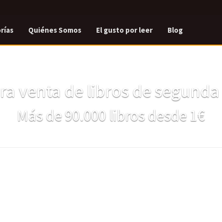
rías
Quiénes Somos
El gusto por leer
Blog
a venta de libros de segund
Más de 90.000 libros desde 1€