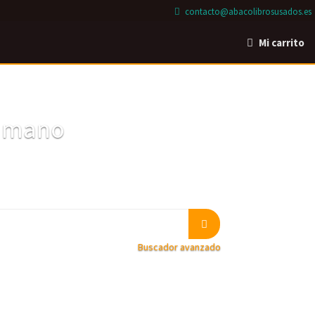
contacto@abacolibrosusados.es
Mi carrito
a mano
Buscador avanzado