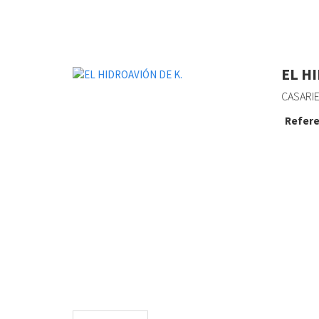
EL H
CASARI
Refere