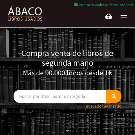
contacto@abacolibrosusados.es
Toggl
navig
Compra venta de libros de
segunda mano
Más de 90.000 libros desde 1€
Buscador avanzado